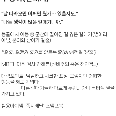
"날 따라오면 어쩌면 뭔가⋯ 있을지도."
"나는 생각이 많은 갈매기니까."
몽골에서 이동 중 군산에 떨어진 길 잃은 갈매기(병아리
아님, 쿤이와 산이가 갈줍)
*갈줍: 갈매기 줍기를 이르는 말(비슷한 말 ‘냥줍’)
MBTI: 아직 검사 안해봄(신비주의 혹은 전인격...)
매력포인트: 덤덤하고 시크한 표정, 그렇지만 어떠한
행동을 해도 귀엽다.
다른 갈매기들과 다르게 누런… 아니 버터색 털을
가지고 있다.
활용아이템: 쪽지배달, 스탬프북