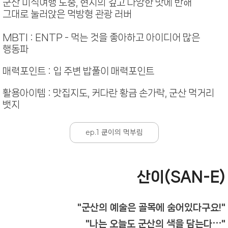
군산 미식여행 도중, 현지의 깊고 다양한 맛에 반해
그대로 눌러앉은 먹방형 관광 러버
MBTI : ENTP - 먹는 것을 좋아하고 아이디어 많은
행동파
매력포인트 : 입 주변 밥풀이 매력포인트
활용아이템 : 맛집지도, 커다란 황금 손가락, 군산 먹거리
뱃지
ep.1 쿤이의 먹부림
산이(SAN-E)
"군산의 예술은 골목에 숨어있다구요!"
"나는 오늘도 군산의 색을 담는다⋯"