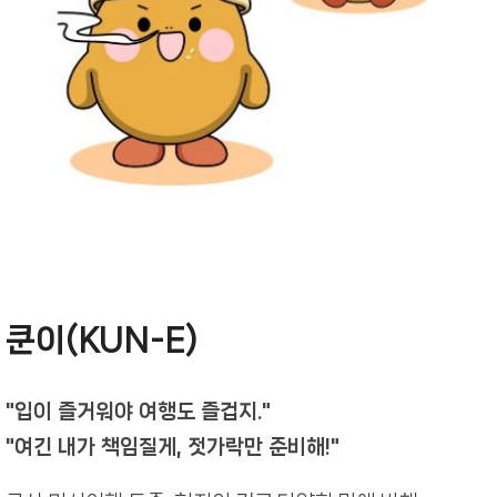
쿤이(KUN-E)
"입이 즐거워야 여행도 즐겁지."
"여긴 내가 책임질게, 젓가락만 준비해!"