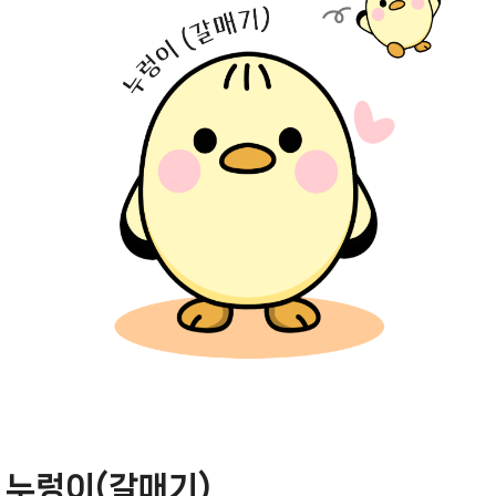
누렁이(갈매기)